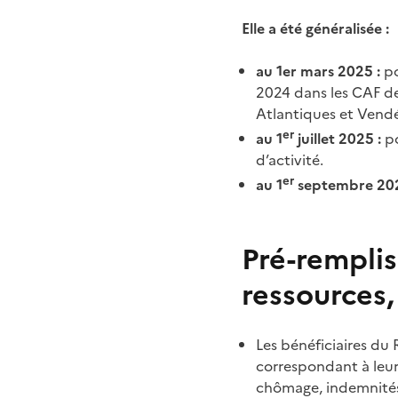
Elle a été généralisée :
au 1er mars 2025 :
po
2024 dans les CAF de
Atlantiques et Vendé
er
au 1
juillet 2025 :
p
d’activité.
er
au 1
septembre 20
Pré-remplis
ressources
Les bénéficiaires du 
correspondant à leur
chômage, indemnités j