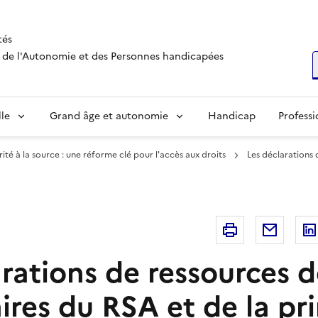
tés
s, de l'Autonomie et des Personnes handicapées
R
lle
Grand âge et autonomie
Handicap
Professi
rité à la source : une réforme clé pour l'accès aux droits
Les déclarations 
Imprimer
Courri
rations de ressources d
ires du RSA et de la pr