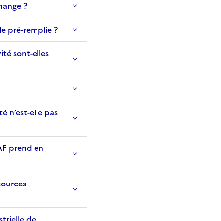
change ?
le pré-remplie ?
ité sont-elles
é n’est-elle pas
AF prend en
sources
trielle de