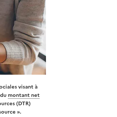
ciales visant à
t du
montant net
sources (DTR)
source ».