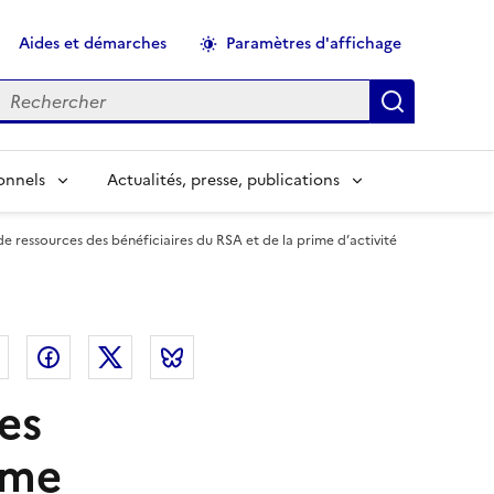
Aides et démarches
Paramètres d'affichage
echercher
Applique
onnels
Actualités, presse, publications
de ressources des bénéficiaires du RSA et de la prime d’activité
el
Linkedin
Facebook
Twitter
Bluesky
es
ime