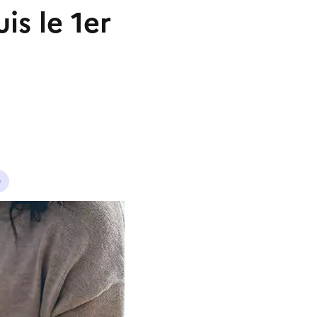
is le 1er
é