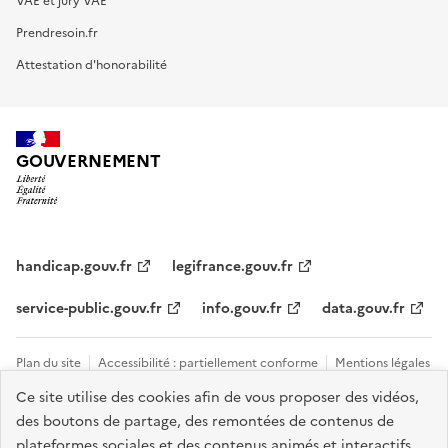
VAE et jury VAE
Prendresoin.fr
Attestation d'honorabilité
GOUVERNEMENT
handicap.gouv.fr
legifrance.gouv.fr
service-public.gouv.fr
info.gouv.fr
data.gouv.fr
Plan du site
Accessibilité : partiellement conforme
Mentions légales
Ce site utilise des cookies afin de vous proposer des vidéos,
Données personnelles et cookies
Tous les contacts et sites utiles
des boutons de partage, des remontées de contenus de
Gestion des cookies
plateformes sociales et des contenus animés et interactifs.