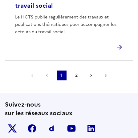
travail social
Le HCTS publie régulièrement des travaux et
publications thématiques pour accompagner les
acteurs du travail social.
Première page
Page précédente
1
2
Page suivante
Dernière pa
Suivez-nous
sur les réseaux sociaux
Twitter-x
facebook
Dailymotion
youtube
linkedin