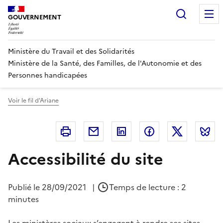
Panneau de gestion des cookies
Recherc
GOUVERNEMENT
Ministère du Travail et des Solidarités
Ministère de la Santé, des Familles, de l'Autonomie et des
Personnes handicapées
Voir le fil d'Ariane
Imprimer
Courriel
Linkedin
Facebook
Twitter
B
Accessibilité du site
Publié le
28/09/2021
|
Temps de lecture : 2
minutes
Les ministères sociaux s’engagent
à rendre ses sites