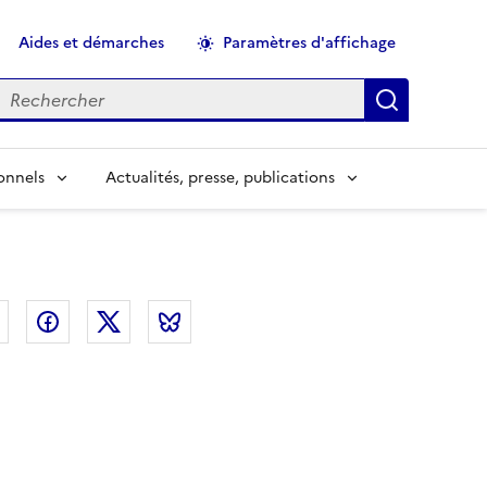
Aides et démarches
Paramètres d'affichage
echercher
Applique
onnels
Actualités, presse, publications
el
Linkedin
Facebook
Twitter
Bluesky