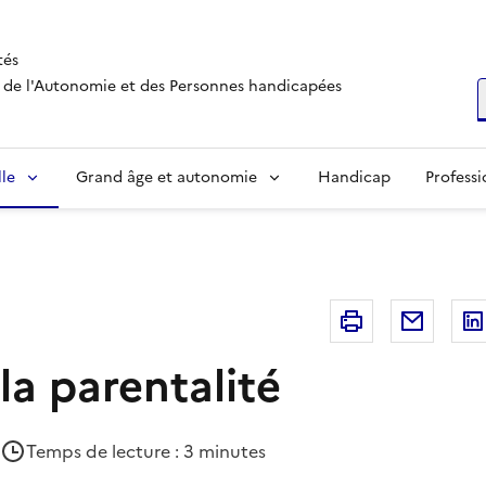
tés
s, de l'Autonomie et des Personnes handicapées
R
lle
Grand âge et autonomie
Handicap
Professi
Imprimer
Courri
la parentalité
Temps de lecture : 3 minutes