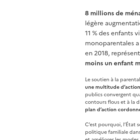
8 millions de mén
légère augmentatio
11 % des enfants v
monoparentales a 
en 2018, représen
moins un enfant 
Le soutien à la parenta
une multitude d’action
publics convergent quan
contours flous et à la d
plan d’action cordonn
C’est pourquoi, l’État 
politique familiale dan
et
améliorer les modes