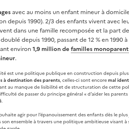
ages
avec au moins un enfant mineur à domicile
n depuis 1990). 2/3 des enfants vivent avec le
ivent dans une famille recomposée et la part de
doublé depuis 1990, passant de 12 % en 1990 à 
tant environ
1,9 million de
familles monoparent
mineur
.
lité est une politique publique en construction depuis plusie
s à destination des parents
, celles-ci sont encore
mal ident
t au manque de lisibilité et de structuration de cette pol
ifficulté de passer du principe général « d’aider les parents
é
.
souhaite agir pour l’épanouissement des enfants dès le plus
s son ensemble à travers une politique ambitieuse visant à 
 de garde
.