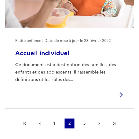
Petite enfance | Date de mise à jour le
23 février 2022
Accueil individuel
Ce document est à destination des familles, des
enfants et des adolescents. Il rassemble les
définitions et les rôles des…
Première page
Page précédente
1
2
3
Page suivante
Dernière