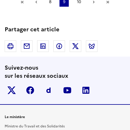
Première page
Page précédente
8
9
10
Page suivante
Dernière
Partager cet article
Imprimer
Courriel
Linkedin
Facebook
Twitter
Bluesky
Suivez-nous
sur les réseaux sociaux
Twitter-x
facebook
Dailymotion
youtube
linkedin
Le ministère
Ministre du Travail et des Solidarités