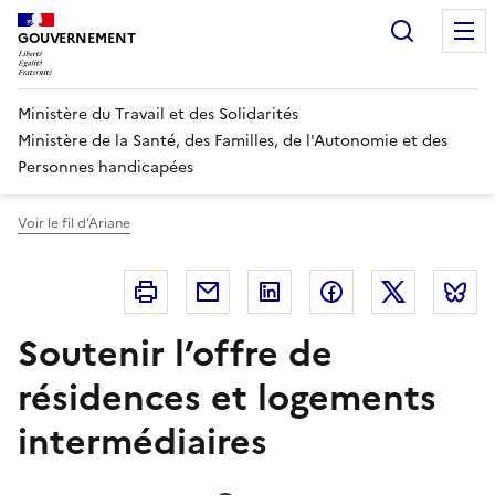
Panneau de gestion des cookies
Recherc
GOUVERNEMENT
Ministère du Travail et des Solidarités
Ministère de la Santé, des Familles, de l'Autonomie et des
Personnes handicapées
Voir le fil d'Ariane
Imprimer
Courriel
Linkedin
Facebook
Twitter
B
Soutenir l’offre de
résidences et logements
intermédiaires