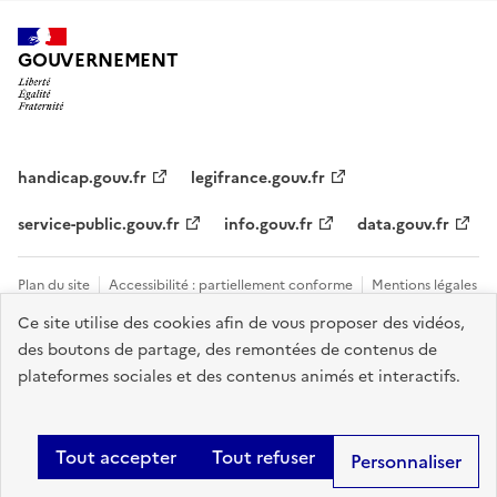
GOUVERNEMENT
handicap.gouv.fr
legifrance.gouv.fr
service-public.gouv.fr
info.gouv.fr
data.gouv.fr
Plan du site
Accessibilité : partiellement conforme
Mentions légales
Ce site utilise des cookies afin de vous proposer des vidéos,
Données personnelles et cookies
Tous les contacts et sites utiles
des boutons de partage, des remontées de contenus de
Gestion des cookies
plateformes sociales et des contenus animés et interactifs.
Sauf mention explicite de propriété intellectuelle détenue par des tiers,
les contenus de ce site sont proposés sous
licence etalab-2.0
.
Tout accepter
Tout refuser
Personnaliser