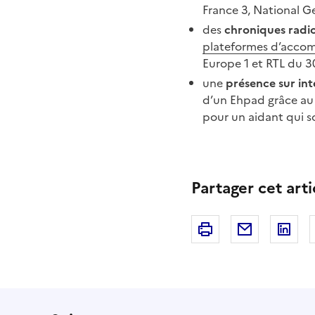
France
3, National G
des
chroniques radi
plateformes d’accom
Europe
1 et RTL du 3
une
présence sur int
d’un Ehpad grâce au s
pour un aidant qui s
Partager cet arti
Imprimer
Courriel
Li