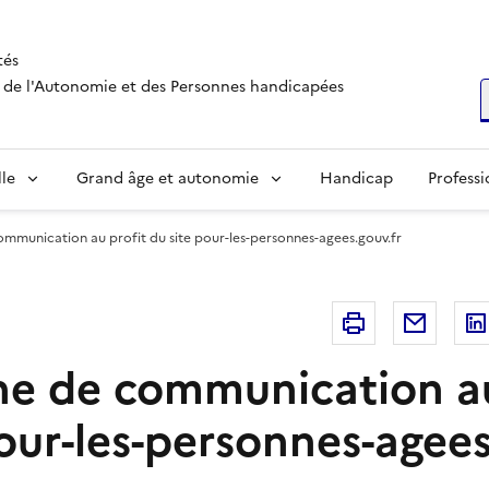
tés
s, de l'Autonomie et des Personnes handicapées
R
lle
Grand âge et autonomie
Handicap
Professi
munication au profit du site pour-les-personnes-agees.gouv.fr
Imprimer
Courri
 de communication au
our-les-personnes-agees