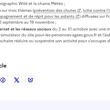
eographic Wild et la chaine Météo ;
o
sur trois thèmes (
prévention des chutes
,
lutte contre l
pagnement et de répit pour les aidants
) diffusées sur F
0
septembre au 19
novembre ;
ernet et les réseaux sociaux
du 2
au 31
octobre avec une m
imulateur du site pour-les-personnes-agees.gouv.fr et l’ai
ouhaite réduire ou suspendre son activité pour s’occuper 
cle
nkedin
Facebook
Twitter
Bluesky