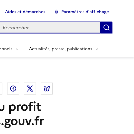
Aides et démarches
Paramètres d'affichage
echercher
Applique
onnels
Actualités, presse, publications
el
Linkedin
Facebook
Twitter
Bluesky
 profit
.gouv.fr