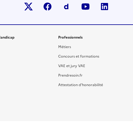
Twitter-x
facebook
Dailymotion
youtube
linkedin
andicap
Professionnels
Métiers
Concours et formations
VAE et jury VAE
Prendresoin.fr
Attestation d'honorabilité