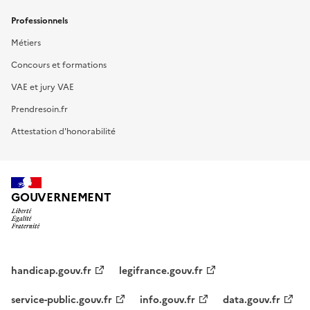
Professionnels
Métiers
Concours et formations
VAE et jury VAE
Prendresoin.fr
Attestation d'honorabilité
GOUVERNEMENT
handicap.gouv.fr
legifrance.gouv.fr
service-public.gouv.fr
info.gouv.fr
data.gouv.fr