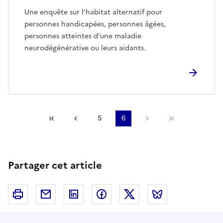
Une enquête sur l’habitat alternatif pour
personnes handicapées, personnes âgées,
personnes atteintes d’une maladie
neurodégénérative ou leurs aidants.
Première page
Page précédente
5
6
Page suivante
Dernière pa
Partager cet article
Imprimer
Courriel
Linkedin
Facebook
Twitter
Bluesky