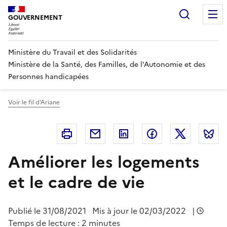
Panneau de gestion des cookies
Recherc
GOUVERNEMENT
Ministère du Travail et des Solidarités
Ministère de la Santé, des Familles, de l'Autonomie et des
Personnes handicapées
Voir le fil d'Ariane
Imprimer
Courriel
Linkedin
Facebook
Twitter
B
Améliorer les logements
et le cadre de vie
Publié le
31/08/2021
Mis à jour le
02/03/2022
|
Temps de lecture : 2 minutes