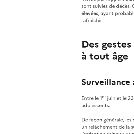
sont suivies de décès.
élevées, ayant probabl
rafraîchir.
Des gestes
à tout âge
Surveillance
er
En
tre le 1
juin et le 23
adolescents.
De façon générale, les
un relâchement de la s