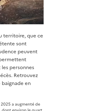
 territoire, que ce
détente sont
prudence peuvent
s permettent
t les personnes
décès. Retrouvez
e baignade en
let 2025 a augmenté de
 dont environ le quart