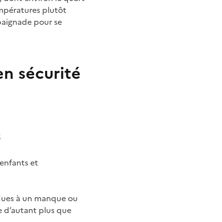
mpératures plutôt
 baignade pour se
en sécurité
s
 enfants et
 dues à un manque ou
e d’autant plus que