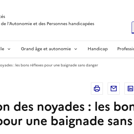
tés
s, de l'Autonomie et des Personnes handicapées
R
lle
Grand âge et autonomie
Handicap
Professi
oyades : les bons réflexes pour une baignade sans danger
Imprimer
Courri
on des noyades : les bo
 pour une baignade sans