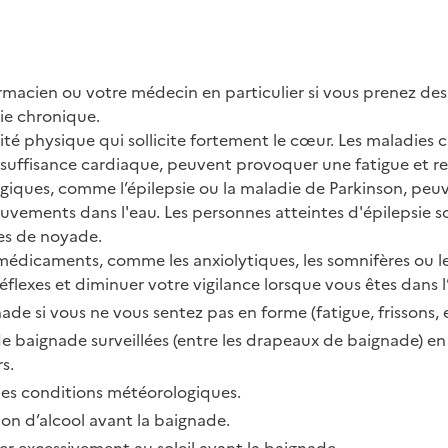
macien ou votre médecin en particulier si vous prenez de
ie chronique.
vité physique qui sollicite fortement le cœur. Les maladie
nsuffisance cardiaque, peuvent provoquer une fatigue et ren
giques, comme l’épilepsie ou la maladie de Parkinson, peuv
vements dans l'eau. Les personnes atteintes d'épilepsie s
ues de noyade.
s médicaments, comme les anxiolytiques, les somnifères ou l
éflexes et diminuer votre vigilance lorsque vous êtes dans l
de si vous ne vous sentez pas en forme (fatigue, frissons, e
 de baignade surveillées (entre les drapeaux de baignade) e
s.
les conditions météorologiques.
on d’alcool avant la baignade.