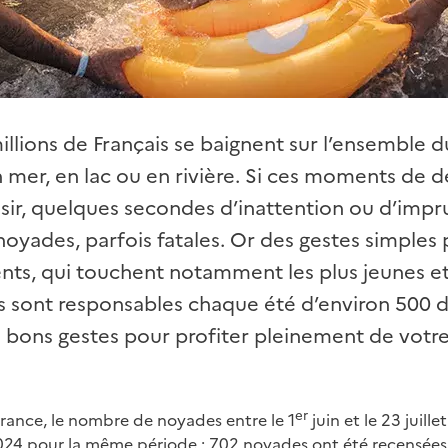
llions de Français se baignent sur l’ensemble du
en mer, en lac ou en rivière. Si ces moments de 
sir, quelques secondes d’inattention ou d’im
e noyades, parfois fatales. Or des gestes simple
ents, qui touchent notamment les plus jeunes e
s sont responsables chaque été d’environ 500 
es bons gestes pour profiter pleinement de votr
er
rance, le nombre de noyades entre le 1
juin et le 23 juil
024 pour la même période : 702 noyades ont été recensées,