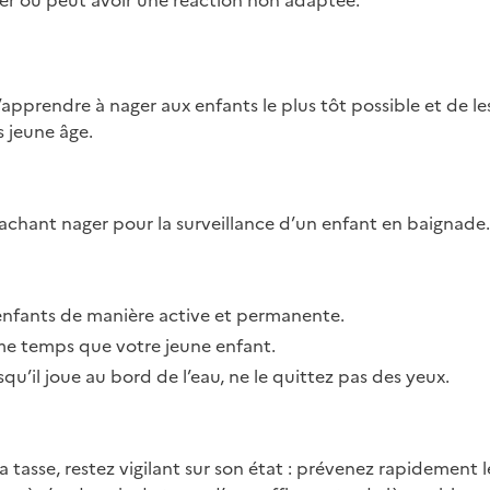
ager ou peut avoir une réaction non adaptée.
pprendre à nager aux enfants le plus tôt possible et de les 
s jeune âge.
achant nager pour la surveillance d’un enfant en baignade.
s enfants de manière active et permanente.
e temps que votre jeune enfant.
squ’il joue au bord de l’eau, ne le quittez pas des yeux.
la tasse, restez vigilant sur son état : prévenez rapidement 