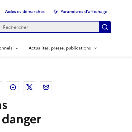
Aides et démarches
Paramètres d'affichage
echercher
Applique
onnels
Actualités, presse, publications
el
Linkedin
Facebook
Twitter
Bluesky
ns
 danger