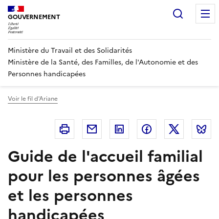
Panneau de gestion des cookies
Recherc
GOUVERNEMENT
Ministère du Travail et des Solidarités
Ministère de la Santé, des Familles, de l'Autonomie et des
Personnes handicapées
Voir le fil d'Ariane
Imprimer
Courriel
Linkedin
Facebook
Twitter
B
Guide de l'accueil familial
pour les personnes âgées
et les personnes
handicapées