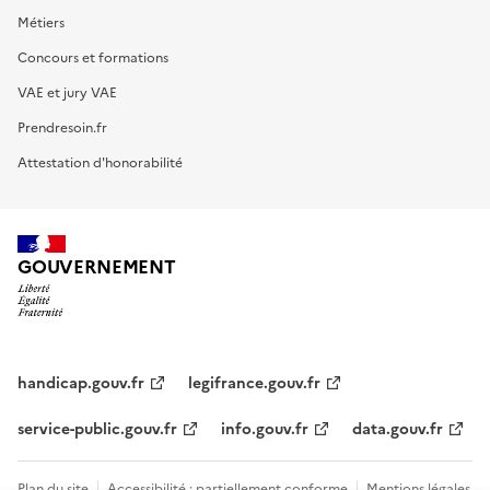
Métiers
Concours et formations
VAE et jury VAE
Prendresoin.fr
Attestation d'honorabilité
GOUVERNEMENT
handicap.gouv.fr
legifrance.gouv.fr
service-public.gouv.fr
info.gouv.fr
data.gouv.fr
Plan du site
Accessibilité : partiellement conforme
Mentions légales