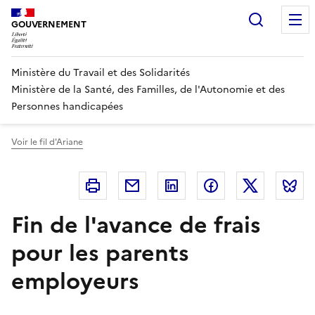
Panneau de gestion des cookies
Recherc
GOUVERNEMENT
Ministère du Travail et des Solidarités
Ministère de la Santé, des Familles, de l'Autonomie et des
Personnes handicapées
Voir le fil d'Ariane
Imprimer
Courriel
Linkedin
Facebook
Twitter
B
Fin de l'avance de frais
pour les parents
employeurs