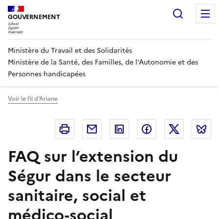
Panneau de gestion des cookies
Recherc
GOUVERNEMENT
Ministère du Travail et des Solidarités
Ministère de la Santé, des Familles, de l'Autonomie et des
Personnes handicapées
Voir le fil d'Ariane
Imprimer
Courriel
Linkedin
Facebook
Twitter
B
FAQ sur l’extension du
Ségur dans le secteur
sanitaire, social et
médico-social