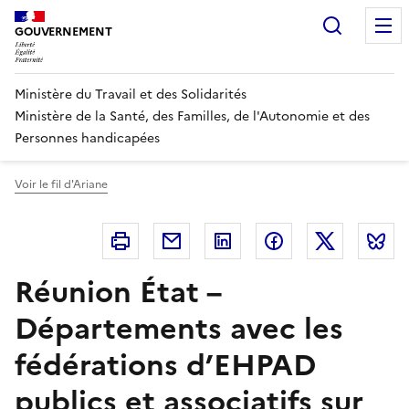
Panneau de gestion des cookies
Recherc
GOUVERNEMENT
Ministère du Travail et des Solidarités
Ministère de la Santé, des Familles, de l'Autonomie et des
Personnes handicapées
Voir le fil d'Ariane
Imprimer
Courriel
Linkedin
Facebook
Twitter
B
Réunion État –
Départements avec les
fédérations d’EHPAD
publics et associatifs sur