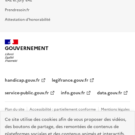
VAE et jury VAE
Prendresoin.fr
Attestation d'honorabilité
GOUVERNEMENT
handicap.gouv.fr
legifrance.gouv.fr
service-public.gouv.fr
info.gouv.fr
data.gouv.fr
Plan du site
Accessibilité : partiellement conforme
Mentions légales
Ce site utilise des cookies afin de vous proposer des vidéos,
Données personnelles et cookies
Tous les contacts et sites utiles
des boutons de partage, des remontées de contenus de
Gestion des cookies
plateformes sociales et des contenus animés et interactifs.