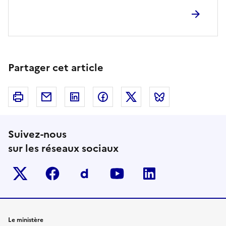
Partager cet article
Imprimer
Courriel
Linkedin
Facebook
Twitter
Bluesky
Suivez-nous
sur les réseaux sociaux
Twitter-x
facebook
Dailymotion
youtube
linkedin
Le ministère