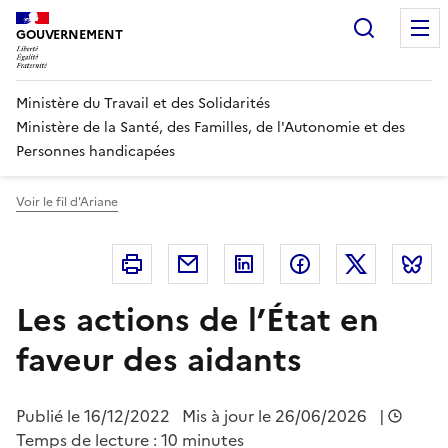
Panneau de gestion des cookies
Recherc
GOUVERNEMENT
Ministère du Travail et des Solidarités
Ministère de la Santé, des Familles, de l'Autonomie et des
Personnes handicapées
Voir le fil d'Ariane
Imprimer
Courriel
Linkedin
Facebook
Twitter
B
Les actions de l’État en
faveur des aidants
Publié le
16/12/2022
Mis à jour le 26/06/2026
|
Temps de lecture : 10 minutes