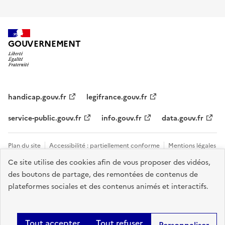
GOUVERNEMENT
handicap.gouv.fr
legifrance.gouv.fr
service-public.gouv.fr
info.gouv.fr
data.gouv.fr
Plan du site
Accessibilité : partiellement conforme
Mentions légales
Ce site utilise des cookies afin de vous proposer des vidéos,
Données personnelles et cookies
Tous les contacts et sites utiles
des boutons de partage, des remontées de contenus de
Gestion des cookies
plateformes sociales et des contenus animés et interactifs.
Sauf mention explicite de propriété intellectuelle détenue par des tiers,
les contenus de ce site sont proposés sous
licence etalab-2.0
.
Tout accepter
Tout refuser