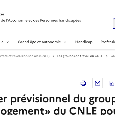
tés
s, de l'Autonomie et des Personnes handicapées
R
lle
Grand âge et autonomie
Handicap
Professi
vreté et l'exclusion sociale (CNLE)
Les groupes de travail du CNLE
Ca
Imprimer
Courri
er prévisionnel du grou
«Logement» du CNLE po