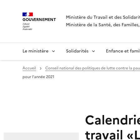
Panneau de gestion des cookies
Ministère du Travail et des Solidari
GOUVERNEMENT
Ministère de la Santé, des Famille
Le ministère
Solidarités
Enfance et fami
Accueil
Conseil national des politiques de lutte contre la pau
pour l'année 2021
Calendri
travail 