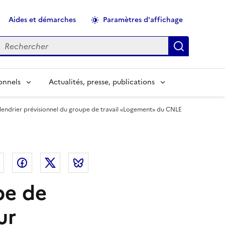
Aides et démarches
Paramètres d'affichage
echercher
Applique
onnels
Actualités, presse, publications
lendrier prévisionnel du groupe de travail «Logement» du CNLE
el
Linkedin
Facebook
Twitter
Bluesky
pe de
ur