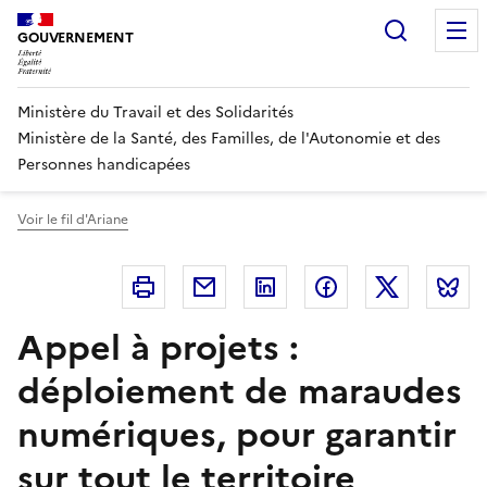
Panneau de gestion des cookies
Recherc
GOUVERNEMENT
Ministère du Travail et des Solidarités
Ministère de la Santé, des Familles, de l'Autonomie et des
Personnes handicapées
Voir le fil d'Ariane
Imprimer
Courriel
Linkedin
Facebook
Twitter
B
Appel à projets :
déploiement de maraudes
numériques, pour garantir
sur tout le territoire