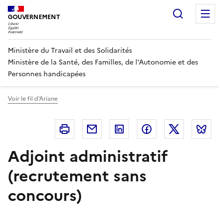
Panneau de gestion des cookies
Recherc
GOUVERNEMENT
Ministère du Travail et des Solidarités
Ministère de la Santé, des Familles, de l'Autonomie et des
Personnes handicapées
Voir le fil d'Ariane
Imprimer
Courriel
Linkedin
Facebook
Twitter
B
Adjoint administratif
(recrutement sans
concours)