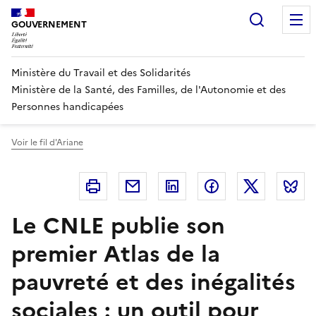
Panneau de gestion des cookies
Recherc
GOUVERNEMENT
Ministère du Travail et des Solidarités
Ministère de la Santé, des Familles, de l'Autonomie et des
Personnes handicapées
Voir le fil d'Ariane
Imprimer
Courriel
Linkedin
Facebook
Twitter
B
Le CNLE publie son
premier Atlas de la
pauvreté et des inégalités
sociales : un outil pour