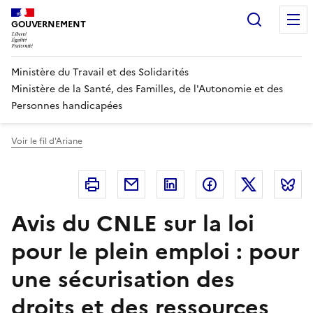
Panneau de gestion des cookies
Recherc
GOUVERNEMENT
Ministère du Travail et des Solidarités
Ministère de la Santé, des Familles, de l'Autonomie et des
Personnes handicapées
Voir le fil d'Ariane
Imprimer
Courriel
Linkedin
Facebook
Twitter
B
Avis du CNLE sur la loi
pour le plein emploi : pour
une sécurisation des
droits et des ressources