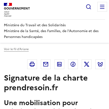
Panneau de gestion des cookies
Recherc
GOUVERNEMENT
Ministère du Travail et des Solidarités
Ministère de la Santé, des Familles, de l'Autonomie et des
Personnes handicapées
Voir le fil d'Ariane
Imprimer
Courriel
Linkedin
Facebook
Twitter
B
Signature de la charte
prendresoin.fr
Une mobilisation pour