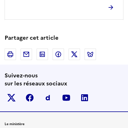
Partager cet article
Imprimer
Courriel
Linkedin
Facebook
Twitter
Bluesky
Suivez-nous
sur les réseaux sociaux
Twitter-x
facebook
Dailymotion
youtube
linkedin
Le ministère