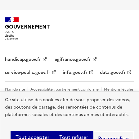
GOUVERNEMENT
handicap.gouv.fr
legifrance.gouv.fr
service-public.gouv.fr
info.gouv.fr
data.gouv.fr
Plan du site
Accessibilité : partiellement conforme
Mentions légales
Ce site utilise des cookies afin de vous proposer des vidéos,
Données personnelles et cookies
Tous les contacts et sites utiles
des boutons de partage, des remontées de contenus de
Gestion des cookies
plateformes sociales et des contenus animés et interactifs.
Sauf mention explicite de propriété intellectuelle détenue par des tiers,
les contenus de ce site sont proposés sous
licence etalab-2.0
.
Tout accepter
Tout refuser
Personnaliser