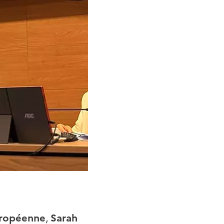
uropéenne
,
Sarah