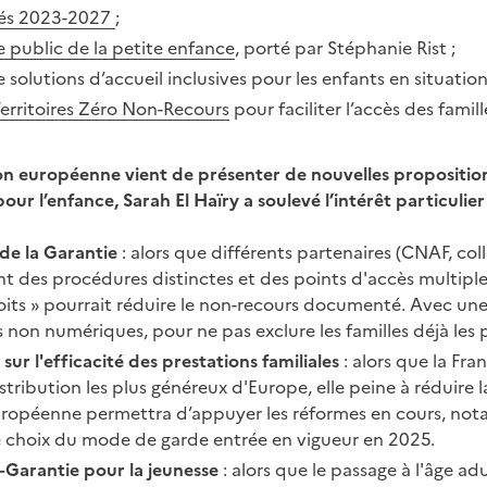
ités 2023-2027
;
e public de la petite enfance
, porté par Stéphanie Rist ;
solutions d’accueil inclusives pour les enfants en situati
erritoires Zéro Non-Recours
pour faciliter l’accès des famill
n européenne vient de présenter de nouvelles proposition
r l’enfance, Sarah El Haïry a soulevé l’intérêt particulier 
e la Garantie
: alors que différents partenaires (CNAF, col
t des procédures distinctes et des points d'accès multiple
oits » pourrait réduire le non-recours documenté. Avec une
s non numériques, pour ne pas exclure les familles déjà les pl
r l'efficacité des prestations familiales
: alors que la Fra
tribution les plus généreux d'Europe, elle peine à réduire l
péenne permettra d’appuyer les réformes en cours, nota
 choix du mode de garde entrée en vigueur en 2025.
E–Garantie pour la jeunesse
: alors que le passage à l'âge ad