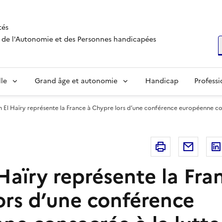
tés
s, de l'Autonomie et des Personnes handicapées
R
lle
Grand âge et autonomie
Handicap
Professi
 El Haïry représente la France à Chypre lors d’une conférence européenne cons
Imprimer
Courri
Haïry représente la Fra
ors d’une conférence