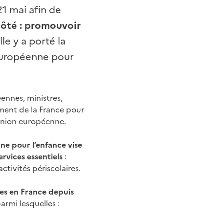
21 mai afin de
côté : promouvoir
Elle y a porté la
 européenne pour
ennes, ministres,
ement de la France pour
’Union européenne.
ne pour l’enfance
vise
ervices essentiels
:
tivités périscolaires.
es en France depuis
parmi lesquelles :