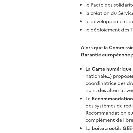
le
Pacte des solidar
la création du
Servic
le développement de 
le déploiement des
T
Alors que la Commissio
Garantie européenne pou
La
Carte numérique d
nationale…) proposen
coordinatrice des dr
non : des alternative
La
Recommandation su
des systèmes de redis
Recommandation euro
complément de libre
La
boîte à outils GE