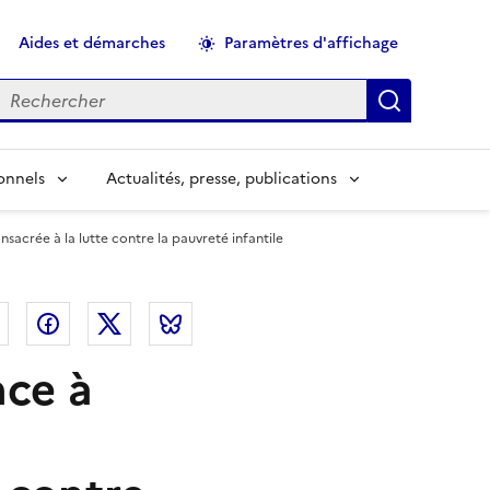
Aides et démarches
Paramètres d'affichage
echercher
Applique
onnels
Actualités, presse, publications
acrée à la lutte contre la pauvreté infantile
el
Linkedin
Facebook
Twitter
Bluesky
nce à