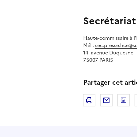
Secrétariat
Haute-commissaire à l
Mél :
sec.presse.hce@so
14, avenue Duquesne
75007 PARIS
Partager cet arti
Imprimer
Courriel
Li