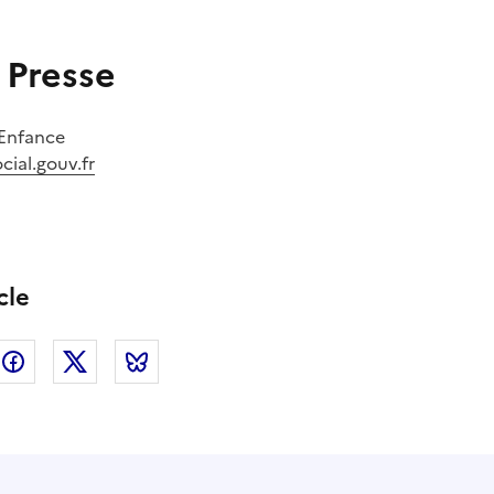
 Presse
'Enfance
cial.gouv.fr
cle
nkedin
Facebook
Twitter
Bluesky