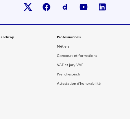
Twitter-x
facebook
Dailymotion
youtube
linkedin
andicap
Professionnels
Métiers
Concours et formations
VAE et jury VAE
Prendresoin.fr
Attestation d'honorabilité