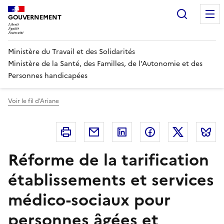
Panneau de gestion des cookies
Recherc
GOUVERNEMENT
Ministère du Travail et des Solidarités
Ministère de la Santé, des Familles, de l'Autonomie et des
Personnes handicapées
Voir le fil d'Ariane
Imprimer
Courriel
Linkedin
Facebook
Twitter
B
Réforme de la tarification
établissements et services
médico-sociaux pour
personnes âgées et