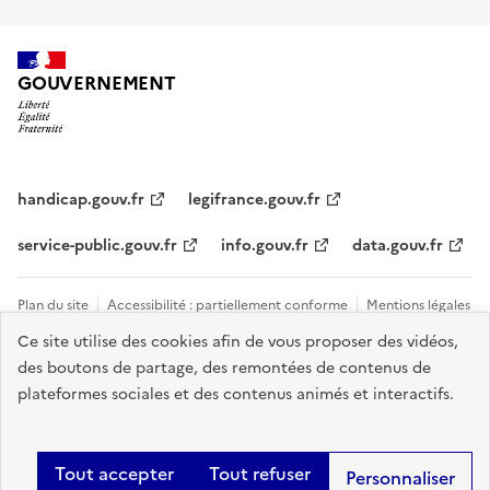
GOUVERNEMENT
handicap.gouv.fr
legifrance.gouv.fr
service-public.gouv.fr
info.gouv.fr
data.gouv.fr
Plan du site
Accessibilité : partiellement conforme
Mentions légales
Ce site utilise des cookies afin de vous proposer des vidéos,
Données personnelles et cookies
Tous les contacts et sites utiles
des boutons de partage, des remontées de contenus de
Gestion des cookies
plateformes sociales et des contenus animés et interactifs.
Sauf mention explicite de propriété intellectuelle détenue par des tiers,
les contenus de ce site sont proposés sous
licence etalab-2.0
.
Tout accepter
Tout refuser
Personnaliser