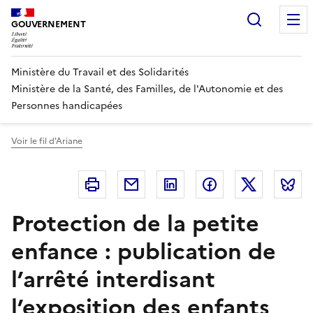
Panneau de gestion des cookies
Recherc
GOUVERNEMENT
Ministère du Travail et des Solidarités
Ministère de la Santé, des Familles, de l'Autonomie et des
Personnes handicapées
Voir le fil d'Ariane
Imprimer
Courriel
Linkedin
Facebook
Twitter
B
Protection de la petite
enfance : publication de
l’arrêté interdisant
l’exposition des enfants