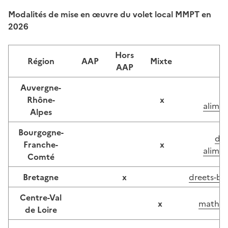
Modalités de mise en œuvre du volet local MMPT en
2026
Hors
Région
AAP
Mixte
AAP
Auvergne-
Rhône-
x
alimen
Alpes
Bourgogne-
dre
Franche-
x
alimen
Comté
Bretagne
x
dreets-br
Centre-Val
x
mathias
de Loire