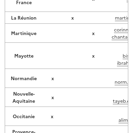
France
La Réunion
x
martine
corinne
Martinique
x
chantal.
Mayotte
x
bish
ibrahi
Normandie
x
norm.in
Nouvelle-
x
Aquitaine
tayeb.el
Occitanie
x
alimen
Provence-