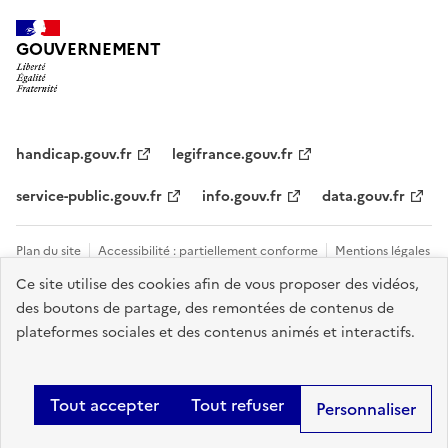
GOUVERNEMENT
handicap.gouv.fr
legifrance.gouv.fr
service-public.gouv.fr
info.gouv.fr
data.gouv.fr
Plan du site
Accessibilité : partiellement conforme
Mentions légales
Ce site utilise des cookies afin de vous proposer des vidéos,
Données personnelles et cookies
Tous les contacts et sites utiles
des boutons de partage, des remontées de contenus de
Gestion des cookies
plateformes sociales et des contenus animés et interactifs.
Sauf mention explicite de propriété intellectuelle détenue par des tiers,
les contenus de ce site sont proposés sous
licence etalab-2.0
.
Tout accepter
Tout refuser
Personnaliser