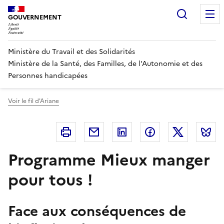
Panneau de gestion des cookies
Recherc
GOUVERNEMENT
Ministère du Travail et des Solidarités
Ministère de la Santé, des Familles, de l'Autonomie et des
Personnes handicapées
Voir le fil d'Ariane
Imprimer
Courriel
Linkedin
Facebook
Twitter
B
Programme Mieux manger
pour tous !
Face aux conséquences de