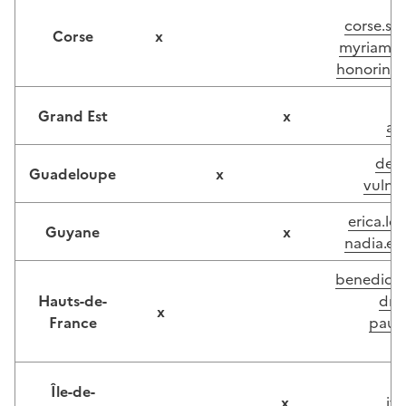
corse.so
Corse
x
myriam.h
honorine.
Grand Est
x
al
deet
Guadeloupe
x
vulné
erica.lo
Guyane
x
nadia.ed
benedicte
Hauts-de-
dree
x
France
pauvr
p
Île-de-
x
if