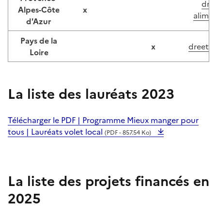
dree
Alpes-Côte
x
alimen
d'Azur
Pays de la
x
dreets-
Loire
La liste des lauréats 2023
Télécharger le PDF | Programme Mieux manger pour
tous | Lauréats volet local
(PDF - 857.54 Ko)
La liste des projets financés en
2025