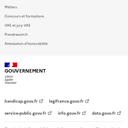
Métiers
Concours et formations
VAE et jury VAE
Prendresoin.fr
Attestation d'honorabilité
GOUVERNEMENT
handicap.gouv.fr
legifrance.gouv.fr
service-public.gouv.fr
info.gouv.fr
data.gouv.fr