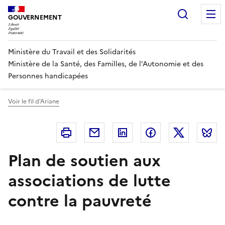
Panneau de gestion des cookies
Recherc
GOUVERNEMENT
Ministère du Travail et des Solidarités
Ministère de la Santé, des Familles, de l'Autonomie et des
Personnes handicapées
Voir le fil d'Ariane
Imprimer
Courriel
Linkedin
Facebook
Twitter
B
Plan de soutien aux
associations de lutte
contre la pauvreté