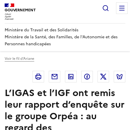
Panneau de gestion des cookies
Recherc
GOUVERNEMENT
Ministère du Travail et des Solidarités
Ministère de la Santé, des Familles, de l'Autonomie et des
Personnes handicapées
Voir le fil d'Ariane
Imprimer
Courriel
Linkedin
Facebook
Twitter
B
L’IGAS et l’IGF ont remis
leur rapport d’enquête sur
le groupe Orpéa : au
regard des