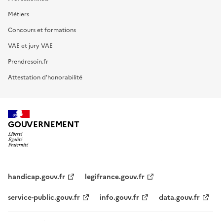
Métiers
Concours et formations
VAE et jury VAE
Prendresoin.fr
Attestation d'honorabilité
GOUVERNEMENT
handicap.gouv.fr
legifrance.gouv.fr
service-public.gouv.fr
info.gouv.fr
data.gouv.fr