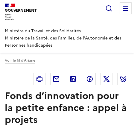
Panneau de gestion des cookies
Recherc
GOUVERNEMENT
Ministère du Travail et des Solidarités
Ministère de la Santé, des Familles, de l'Autonomie et des
Personnes handicapées
Voir le fil d'Ariane
Imprimer
Courriel
Linkedin
Facebook
Twitter
B
Fonds d’innovation pour
la petite enfance : appel à
projets