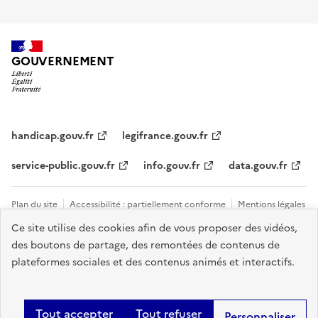
GOUVERNEMENT
handicap.gouv.fr
legifrance.gouv.fr
service-public.gouv.fr
info.gouv.fr
data.gouv.fr
Plan du site
Accessibilité : partiellement conforme
Mentions légales
Ce site utilise des cookies afin de vous proposer des vidéos,
Données personnelles et cookies
Tous les contacts et sites utiles
des boutons de partage, des remontées de contenus de
Gestion des cookies
plateformes sociales et des contenus animés et interactifs.
Sauf mention explicite de propriété intellectuelle détenue par des tiers,
les contenus de ce site sont proposés sous
licence etalab-2.0
.
Tout accepter
Tout refuser
Personnaliser