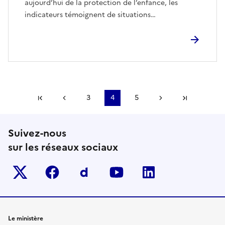
aujourd’hui de la protection de l’enfance, les
indicateurs témoignent de situations…
Première page
Page précédente
3
4
5
Page suivante
Dernière
Suivez-nous
sur les réseaux sociaux
Twitter-x
facebook
Dailymotion
youtube
linkedin
Le ministère