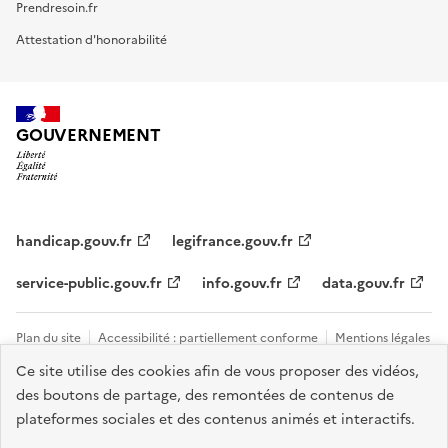
Prendresoin.fr
Attestation d'honorabilité
GOUVERNEMENT
handicap.gouv.fr
legifrance.gouv.fr
service-public.gouv.fr
info.gouv.fr
data.gouv.fr
Plan du site
Accessibilité : partiellement conforme
Mentions légales
Ce site utilise des cookies afin de vous proposer des vidéos,
Données personnelles et cookies
Tous les contacts et sites utiles
des boutons de partage, des remontées de contenus de
Gestion des cookies
plateformes sociales et des contenus animés et interactifs.
Sauf mention explicite de propriété intellectuelle détenue par des tiers,