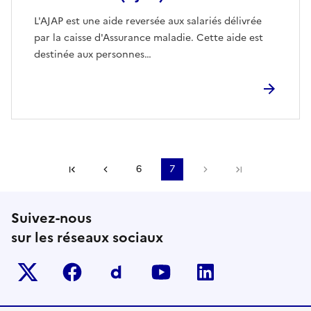
L'AJAP est une aide reversée aux salariés délivrée
par la caisse d'Assurance maladie. Cette aide est
destinée aux personnes…
Première page
Page précédente
6
7
Page suivante
Dernière pa
Suivez-nous
sur les réseaux sociaux
Twitter-x
facebook
Dailymotion
youtube
linkedin