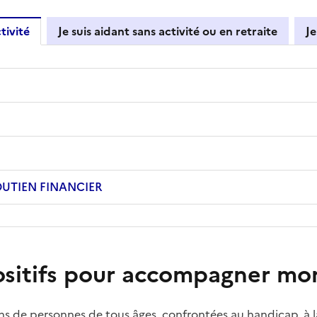
tivité
Je suis aidant sans activité ou en retraite
Je
UTIEN FINANCIER
ositifs pour accompagner mo
ns de personnes de tous âges, confrontées au handicap, à la 