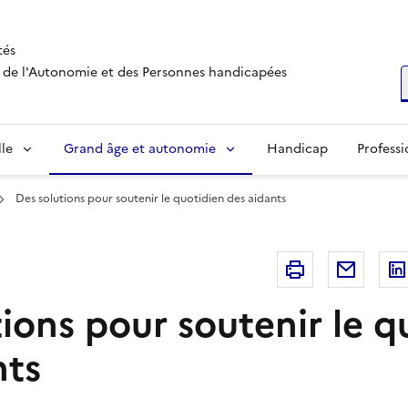
tés
s, de l'Autonomie et des Personnes handicapées
R
lle
Grand âge et autonomie
Handicap
Professi
Des solutions pour soutenir le quotidien des aidants
Imprimer
Courri
ions pour soutenir le q
nts