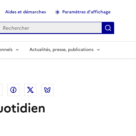
Aides et démarches
Paramètres d'affichage
echercher
Applique
onnels
Actualités, presse, publications
el
Linkedin
Facebook
Twitter
Bluesky
uotidien