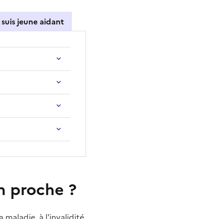
 suis jeune aidant
n proche ?
maladie, à l'invalidité