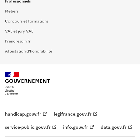
Professionnels
Métiers
Concours et formations
VAE et jury VAE
Prendresoin.fr
Attestation d'honorabilité
GOUVERNEMENT
handicap.gouv.fr
legifrance.gouv.fr
service-public.gouv.fr
info.gouv.fr
data.gouv.fr