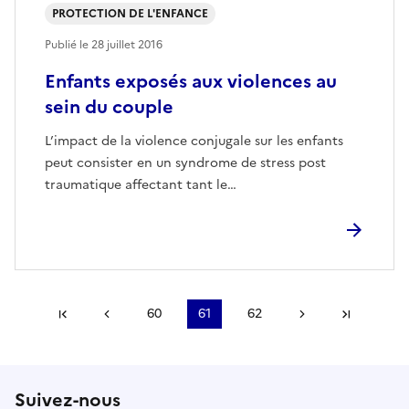
PROTECTION DE L'ENFANCE
Publié le
28 juillet 2016
Enfants exposés aux violences au
sein du couple
L’impact de la violence conjugale sur les enfants
peut consister en un syndrome de stress post
traumatique affectant tant le…
Première page
Page précédente
60
61
62
Page suivante
Dernièr
Suivez-nous